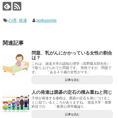
心理
,
発達
polkasmile
関連記事
問題、乳がんにかかっている女性の割合
は？
これは、放送大学の認知心理学（高野陽太郎先生）
で取り上げられてた問題です。 突然ですが、問題で
す。 「ある４０歳の女性がマモ...
記事を読む
人の発達は囲碁の定石の積み重ねと同じ
子供が発達する過程は、囲碁の定石を身につけるこ
とに似ているところがありますね。 放送大学・授業
科目での 「教育心理学概論'1...
記事を読む