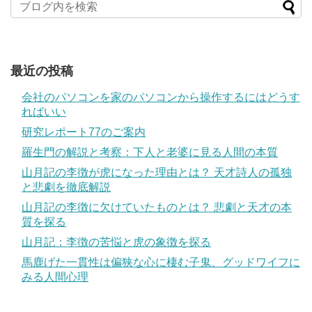
最近の投稿
会社のパソコンを家のパソコンから操作するにはどうす
ればいい
研究レポート77のご案内
羅生門の解説と考察：下人と老婆に見る人間の本質
山月記の李徴が虎になった理由とは？ 天才詩人の孤独
と悲劇を徹底解説
山月記の李徴に欠けていたものとは？ 悲劇と天才の本
質を探る
山月記：李徴の苦悩と虎の象徴を探る
馬鹿げた一貫性は偏狭な心に棲む子鬼、グッドワイフに
みる人間心理