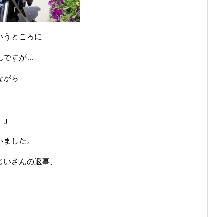
いうところに
んですが…
ながら
！」
いました。
じいさんの返事、