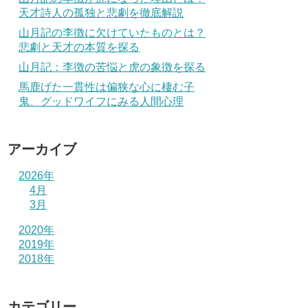
天才詩人の孤独と悲劇を徹底解説
山月記の李徴に欠けていたものとは？
悲劇と天才の本質を探る
山月記：李徴の苦悩と虎の象徴を探る
馬鹿げた一貫性は偏狭な心に棲む子
鬼、グッドワイフにみる人間心理
アーカイブ
2026年
4月
3月
2020年
2019年
2018年
カテゴリー