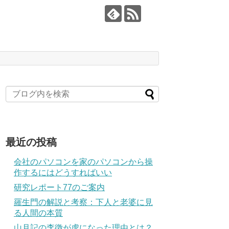
最近の投稿
会社のパソコンを家のパソコンから操
作するにはどうすればいい
研究レポート77のご案内
羅生門の解説と考察：下人と老婆に見
る人間の本質
山月記の李徴が虎になった理由とは？