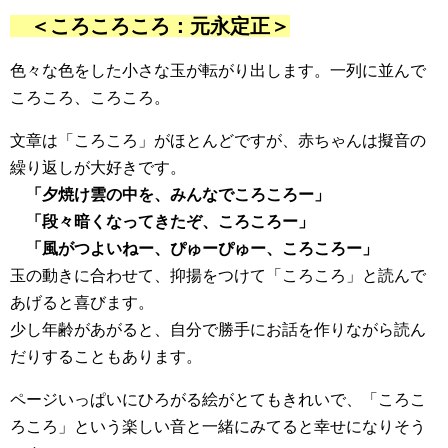
＜ころころころ：元永定正＞
色々な色をした小さな玉が転がり出します。一列に並んで
ころころ、ころころ。
文章は「ころころ」がほとんどですが、赤ちゃんは擬音の
繰り返しが大好きです。
「夕焼け雲の中を、みんなでころころー」
「段々暗くなってきたぞ、ころころー」
「風がつよいねー、ぴゅーぴゅー、ころころー」
玉の動きに合わせて、抑揚をつけて「ころころ」と読んで
あげると喜びます。
少し年齢があがると、自分で勝手にお話を作りながら読ん
だりすることもあります。
ページいっぱいにひろがる絵がとてもきれいで、「ころこ
ろころ」という楽しい音と一緒にみてると幸せになりそう