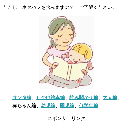
ただし、ネタバレを含みますので、ご了解ください。
サンタ編
、
しかけ絵本編
、
読み聞かせ編
、
大人編
、
赤ちゃん編、
幼児編
、
園児編
、
低学年編
スポンサーリンク