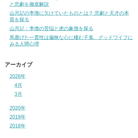
と悲劇を徹底解説
山月記の李徴に欠けていたものとは？ 悲劇と天才の本
質を探る
山月記：李徴の苦悩と虎の象徴を探る
馬鹿げた一貫性は偏狭な心に棲む子鬼、グッドワイフに
みる人間心理
アーカイブ
2026年
4月
3月
2020年
2019年
2018年