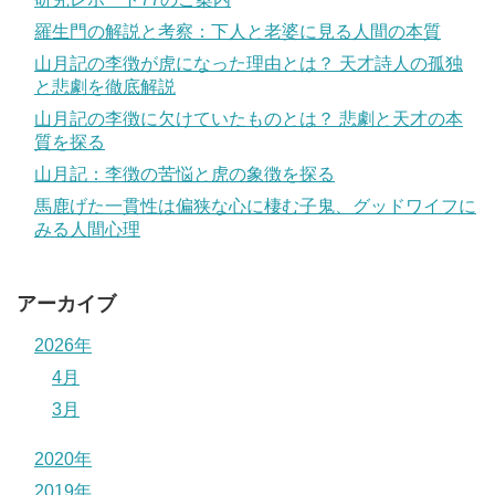
羅生門の解説と考察：下人と老婆に見る人間の本質
山月記の李徴が虎になった理由とは？ 天才詩人の孤独
と悲劇を徹底解説
山月記の李徴に欠けていたものとは？ 悲劇と天才の本
質を探る
山月記：李徴の苦悩と虎の象徴を探る
馬鹿げた一貫性は偏狭な心に棲む子鬼、グッドワイフに
みる人間心理
アーカイブ
2026年
4月
3月
2020年
2019年