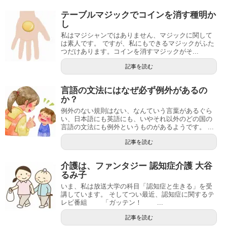
テーブルマジックでコインを消す種明か
し
私はマジシャンではありません、マジックに関して
は素人です。 ですが、私にもできるマジックがふた
つだけあります。コインを消すマジックがそ...
記事を読む
言語の文法にはなぜ必ず例外があるの
か？
例外のない規則はない、なんていう言葉があるぐら
い、日本語にも英語にも、いやそれ以外のどの国の
言語の文法にも例外というものがあるようです。 ...
記事を読む
介護は、ファンタジー 認知症介護 大谷
るみ子
いま、私は放送大学の科目「認知症と生きる」を受
講しています。 そしてつい最近、認知症に関するテ
レビ番組 「ガッテン！ ...
記事を読む