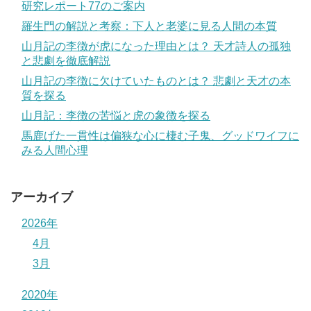
研究レポート77のご案内
羅生門の解説と考察：下人と老婆に見る人間の本質
山月記の李徴が虎になった理由とは？ 天才詩人の孤独
と悲劇を徹底解説
山月記の李徴に欠けていたものとは？ 悲劇と天才の本
質を探る
山月記：李徴の苦悩と虎の象徴を探る
馬鹿げた一貫性は偏狭な心に棲む子鬼、グッドワイフに
みる人間心理
アーカイブ
2026年
4月
3月
2020年