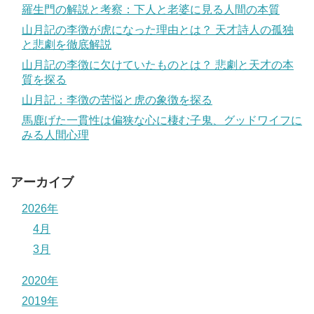
羅生門の解説と考察：下人と老婆に見る人間の本質
山月記の李徴が虎になった理由とは？ 天才詩人の孤独
と悲劇を徹底解説
山月記の李徴に欠けていたものとは？ 悲劇と天才の本
質を探る
山月記：李徴の苦悩と虎の象徴を探る
馬鹿げた一貫性は偏狭な心に棲む子鬼、グッドワイフに
みる人間心理
アーカイブ
2026年
4月
3月
2020年
2019年