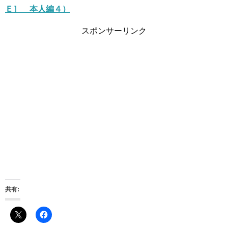
Ｅ］ 本人編４）
スポンサーリンク
共有: