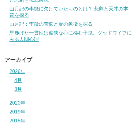
山月記の李徴に欠けていたものとは？ 悲劇と天才の本
質を探る
山月記：李徴の苦悩と虎の象徴を探る
馬鹿げた一貫性は偏狭な心に棲む子鬼、グッドワイフに
みる人間心理
アーカイブ
2026年
4月
3月
2020年
2019年
2018年